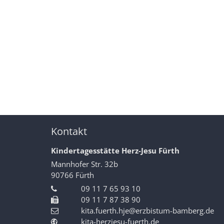
Kontakt
Kindertagesstätte Herz-Jesu Fürth
Mannhofer Str. 32b
90766
Fürth
09 11 7 65 93 10
09 11 7 87 38 90
kita.fuerth.hje@erzbistum-bamberg.de
kita-herzjesu-fuerth.de