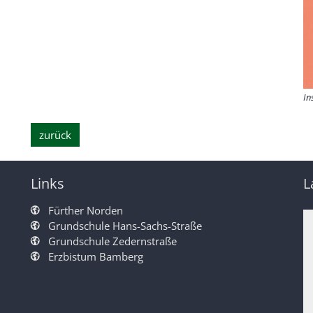
In
zurück
Links
L
Fürther Norden
Grundschule Hans-Sachs-Straße
Grundschule Zedernstraße
Erzbistum Bamberg