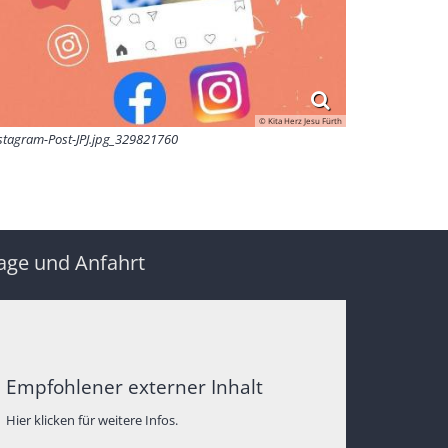
© Kita Herz Jesu Fürth
stagram-Post-JPJ.jpg_329821760
age und Anfahrt
Empfohlener externer Inhalt
Hier klicken für weitere Infos.